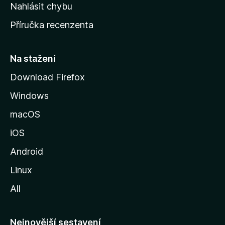
k
Nahlásit chybu
o
Příručka recenzenta
u
s
t
Na stažení
r
Download Firefox
á
Windows
n
k
macOS
u
iOS
M
o
Android
z
Linux
i
All
l
l
y
Nejnovější sestavení