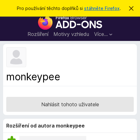
H
Přihlásit se
Pro používání těchto doplňků si
stáhněte Firefox
.
S
k
l
D
r
e
ý
o
t
d
p
Rozšíření
Motivy vzhledu
Více…
a
l
t
ň
k
y
d
monkeypee
o
p
r
o
Nahlásit tohoto uživatele
h
l
í
Rozšíření od autora monkeypee
ž
e