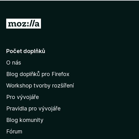
í
d
o
m
n
n
o
e
P
c
h
e
ř
o
n
e
d
o
n
j
Počet doplňků
o
í
c
O nás
t
e
n
n
Blog doplňků pro Firefox
o
a
Workshop tvorby rozšíření
d
Pro vývojáře
o
m
Pravidla pro vývojáře
o
Blog komunity
v
s
Fórum