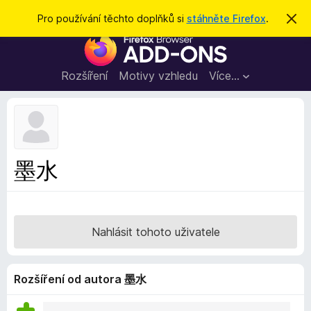
H
Přihlásit se
Pro používání těchto doplňků si
stáhněte Firefox
.
S
k
l
D
r
e
ý
o
t
d
p
Rozšíření
Motivy vzhledu
Více…
a
l
t
ň
k
y
d
墨水
o
p
r
o
Nahlásit tohoto uživatele
h
l
í
Rozšíření od autora 墨水
ž
e