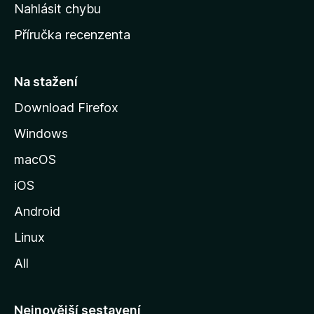
k
Nahlásit chybu
o
Příručka recenzenta
u
s
t
Na stažení
r
Download Firefox
á
Windows
n
k
macOS
u
iOS
M
o
Android
z
Linux
i
All
l
l
y
Nejnovější sestavení