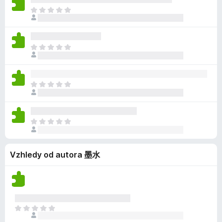
n
í
n
h
Z
o
m
o
o
a
c
n
d
t
e
e
n
í
n
h
Z
o
m
o
o
a
c
n
d
t
e
e
n
í
n
h
Z
o
m
o
o
a
c
n
d
t
e
e
n
í
n
h
Z
o
m
o
o
a
c
n
d
t
e
e
n
Vzhledy od autora 墨水
í
n
h
o
m
o
o
c
n
d
e
e
n
n
h
o
o
o
Z
c
d
a
e