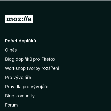
í
d
o
m
n
n
o
e
P
c
h
e
ř
o
n
e
d
o
n
j
Počet doplňků
o
í
c
O nás
t
e
n
n
Blog doplňků pro Firefox
o
a
Workshop tvorby rozšíření
d
Pro vývojáře
o
m
Pravidla pro vývojáře
o
Blog komunity
v
s
Fórum