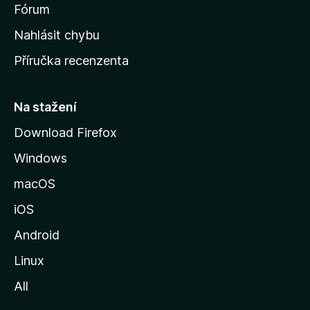
s
Fórum
k
Nahlásit chybu
o
Příručka recenzenta
u
s
t
Na stažení
r
Download Firefox
á
Windows
n
k
macOS
u
iOS
M
o
Android
z
Linux
i
All
l
l