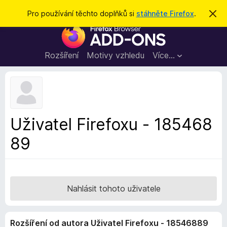
H
Přihlásit se
Pro používání těchto doplňků si
stáhněte Firefox
.
S
k
l
D
r
e
ý
o
t
d
p
Rozšíření
Motivy vzhledu
Více…
a
l
t
ň
k
y
d
Uživatel Firefoxu - 185468
o
89
p
r
o
h
l
Nahlásit tohoto uživatele
í
ž
Rozšíření od autora Uživatel Firefoxu - 18546889
e