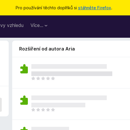
Pro používání těchto doplňků si
stáhněte Firefox
.
vy vzhledu
Více…
Rozšíření od autora Aria
Z
a
t
í
m
n
Z
e
a
h
t
o
í