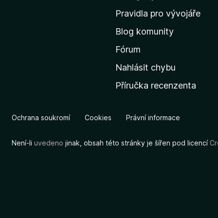
m
Pravidla pro vývojáře
o
Blog komunity
v
s
Fórum
k
Nahlásit chybu
o
Příručka recenzenta
u
s
t
Ochrana soukromí
Cookies
Právní informace
r
á
Není-li
uvedeno
jinak, obsah této stránky je šířen pod licencí
Cr
n
k
u
M
o