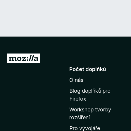
P
ř
Počet doplňků
e
O nás
j
í
Blog doplňků pro
t
Firefox
n
Workshop tvorby
a
rozšíření
d
o
Pro vývojáře