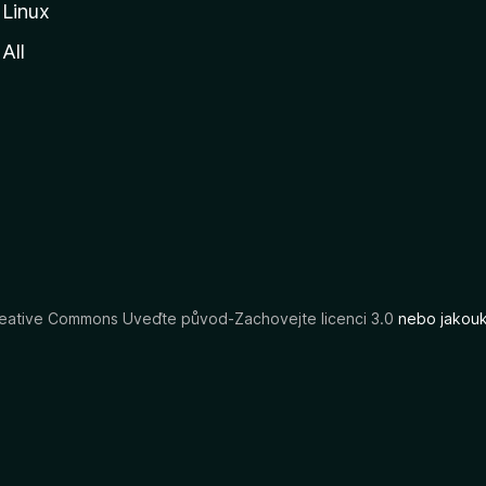
Linux
All
eative Commons Uveďte původ-Zachovejte licenci 3.0
nebo jakouko