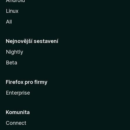
Android
z
Linux
i
All
l
l
y
Nejnovější sestavení
Nightly
Beta
Firefox pro firmy
Enterprise
Komunita
Connect