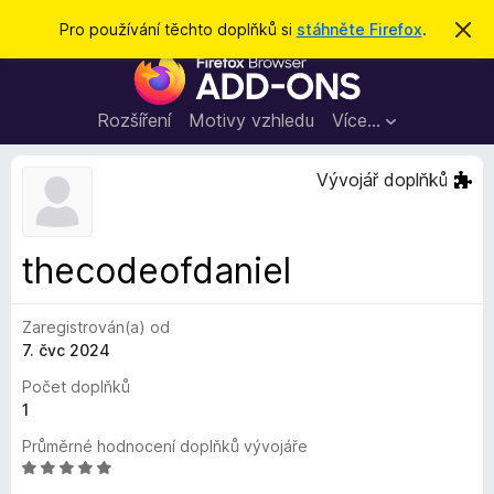
H
Přihlásit se
Pro používání těchto doplňků si
stáhněte Firefox
.
S
k
l
D
r
e
ý
o
t
d
p
Rozšíření
Motivy vzhledu
Více…
a
l
t
ň
Vývojář doplňků
k
y
d
thecodeofdaniel
o
p
Zaregistrován(a) od
r
7. čvc 2024
o
h
Počet doplňků
l
1
í
Průměrné hodnocení doplňků vývojáře
ž
H
e
o