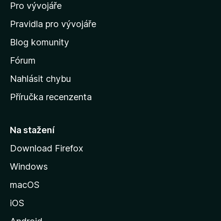
Pro vývojáře
o
m
Pravidla pro vývojáře
o
Blog komunity
v
s
Fórum
k
Nahlásit chybu
o
Příručka recenzenta
u
s
t
Na stažení
r
Download Firefox
á
Windows
n
k
macOS
u
iOS
M
o