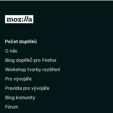
í
d
o
m
n
n
o
e
P
c
h
e
ř
o
n
e
d
o
n
j
Počet doplňků
o
í
c
O nás
t
e
n
n
Blog doplňků pro Firefox
o
a
Workshop tvorby rozšíření
d
Pro vývojáře
o
m
Pravidla pro vývojáře
o
Blog komunity
v
s
Fórum