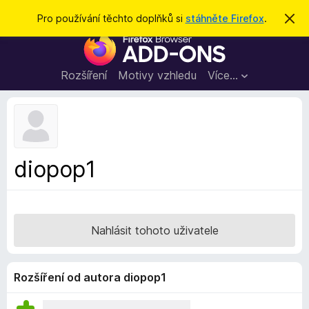
H
Přihlásit se
Pro používání těchto doplňků si
stáhněte Firefox
.
S
k
l
D
r
e
ý
o
t
d
p
Rozšíření
Motivy vzhledu
Více…
a
l
t
ň
k
y
d
diopop1
o
p
r
o
Nahlásit tohoto uživatele
h
l
í
Rozšíření od autora diopop1
ž
e