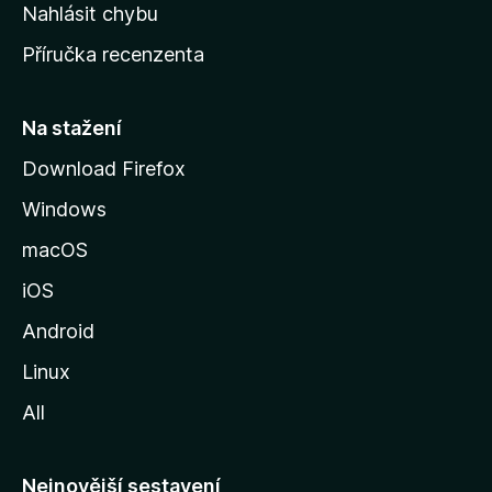
k
Nahlásit chybu
o
Příručka recenzenta
u
s
t
Na stažení
r
Download Firefox
á
Windows
n
k
macOS
u
iOS
M
o
Android
z
Linux
i
All
l
l
y
Nejnovější sestavení