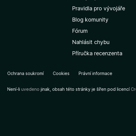
m
Pravidla pro vývojáře
o
Blog komunity
v
s
Fórum
k
Nahlásit chybu
o
Příručka recenzenta
u
s
t
Ochrana soukromí
Cookies
Právní informace
r
á
Není-li
uvedeno
jinak, obsah této stránky je šířen pod licencí
Cr
n
k
u
M
o