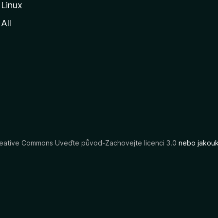
Linux
All
eative Commons Uveďte původ-Zachovejte licenci 3.0
nebo jakouko