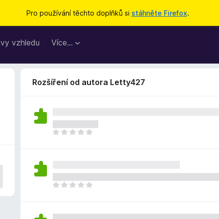
Pro používání těchto doplňků si
stáhněte Firefox
.
vy vzhledu
Více…
Rozšíření od autora Letty427
Z
a
t
í
m
n
Z
e
a
h
t
o
í