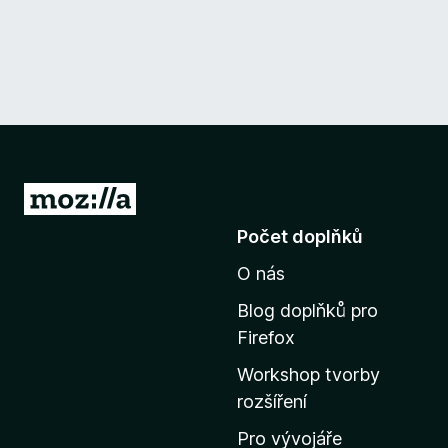
P
ř
Počet doplňků
e
O nás
j
í
Blog doplňků pro
t
Firefox
n
Workshop tvorby
a
rozšíření
d
o
Pro vývojáře