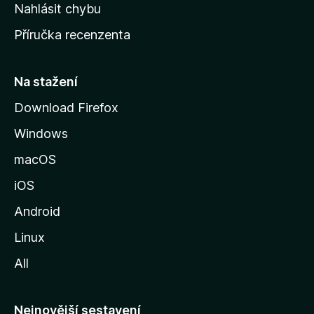
k
Nahlásit chybu
o
Příručka recenzenta
u
s
t
Na stažení
r
Download Firefox
á
Windows
n
k
macOS
u
iOS
M
o
Android
z
Linux
i
All
l
l
y
Nejnovější sestavení