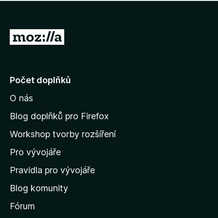
í
d
o
m
n
n
o
e
P
c
h
e
ř
o
n
e
d
o
n
j
Počet doplňků
o
í
c
O nás
t
e
n
n
Blog doplňků pro Firefox
o
a
Workshop tvorby rozšíření
d
Pro vývojáře
o
m
Pravidla pro vývojáře
o
Blog komunity
v
s
Fórum