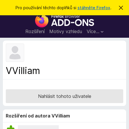
H
Přihlásit se
Pro používání těchto doplňků si
stáhněte Firefox
.
S
k
l
D
r
e
ý
o
t
d
p
Rozšíření
Motivy vzhledu
Více…
a
l
t
ň
k
y
d
VVilliam
o
p
r
o
Nahlásit tohoto uživatele
h
l
í
Rozšíření od autora VVilliam
ž
e