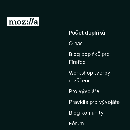
č
e
F
P
i
ř
Počet doplňků
r
e
e
O nás
j
f
í
o
Blog doplňků pro
t
x
Firefox
n
Workshop tvorby
a
rozšíření
d
o
Pro vývojáře
m
Pravidla pro vývojáře
o
Blog komunity
v
s
Fórum