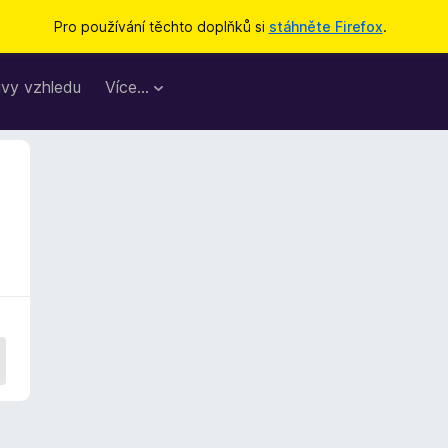
Pro používání těchto doplňků si
stáhněte Firefox
.
vy vzhledu
Více…