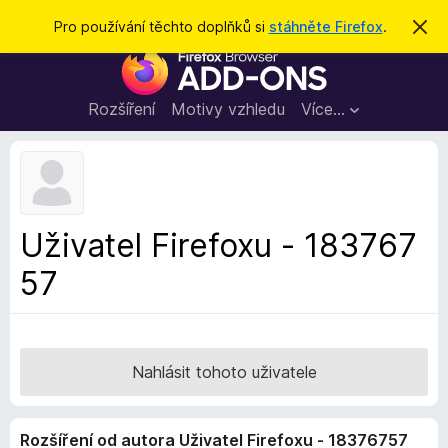
H
Přihlásit se
Pro používání těchto doplňků si
stáhněte Firefox
.
S
k
l
D
r
e
ý
o
t
d
p
Rozšíření
Motivy vzhledu
Více…
a
l
t
ň
k
y
d
Uživatel Firefoxu - 183767
o
57
p
r
o
h
l
Nahlásit tohoto uživatele
í
ž
Rozšíření od autora Uživatel Firefoxu - 18376757
e