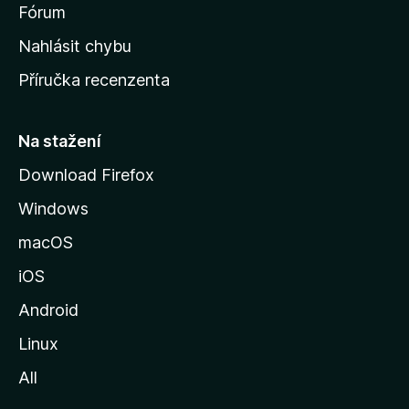
s
Fórum
k
Nahlásit chybu
o
Příručka recenzenta
u
s
t
Na stažení
r
Download Firefox
á
Windows
n
k
macOS
u
iOS
M
o
Android
z
Linux
i
All
l
l