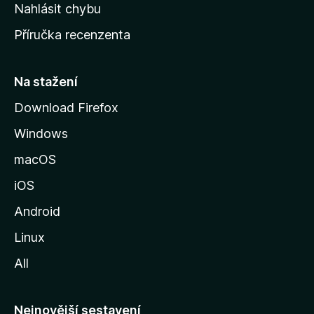
k
Nahlásit chybu
o
Příručka recenzenta
u
s
t
Na stažení
r
Download Firefox
á
Windows
n
k
macOS
u
iOS
M
o
Android
z
Linux
i
All
l
l
y
Nejnovější sestavení