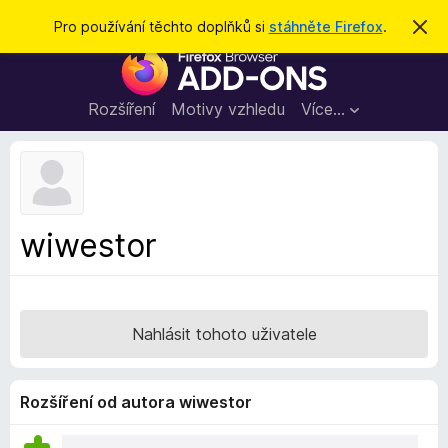
H
Přihlásit se
Pro používání těchto doplňků si
stáhněte Firefox
.
S
k
l
D
r
e
ý
o
t
d
p
Rozšíření
Motivy vzhledu
Více…
a
l
t
ň
k
y
d
wiwestor
o
p
r
o
Nahlásit tohoto uživatele
h
l
í
Rozšíření od autora wiwestor
ž
e