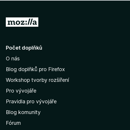
í
d
o
m
n
n
o
e
P
c
h
e
ř
o
n
e
d
o
n
j
Počet doplňků
o
í
c
O nás
t
e
n
n
Blog doplňků pro Firefox
o
a
Workshop tvorby rozšíření
d
Pro vývojáře
o
m
Pravidla pro vývojáře
o
Blog komunity
v
s
Fórum