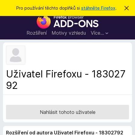
H
Přihlásit se
Pro používání těchto doplňků si
stáhněte Firefox
.
S
k
l
D
r
e
ý
o
t
d
p
Rozšíření
Motivy vzhledu
Více…
a
l
t
ň
k
y
d
Uživatel Firefoxu - 183027
o
92
p
r
o
h
l
Nahlásit tohoto uživatele
í
ž
Rozšíření od autora Uživatel Firefoxu - 18302792
e