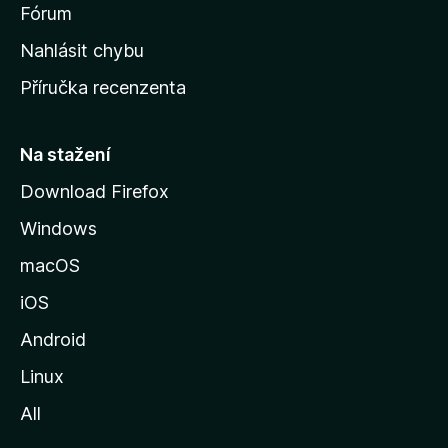
s
Fórum
k
Nahlásit chybu
o
Příručka recenzenta
u
s
t
Na stažení
r
Download Firefox
á
Windows
n
k
macOS
u
iOS
M
o
Android
z
Linux
i
All
l
l