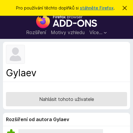
H
Přihlásit se
Pro používání těchto doplňků si
stáhněte Firefox
.
S
k
l
D
r
e
ý
o
t
d
p
Rozšíření
Motivy vzhledu
Více…
a
l
t
ň
k
y
d
Gylaev
o
p
r
o
Nahlásit tohoto uživatele
h
l
í
Rozšíření od autora Gylaev
ž
e