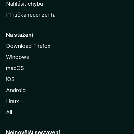
k
Nahlásit chybu
o
Příručka recenzenta
u
s
t
Na stažení
r
Download Firefox
á
Windows
n
k
macOS
u
iOS
M
o
Android
z
Linux
i
All
l
l
y
Nejnovější sestavení