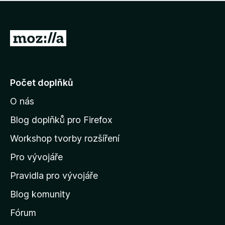
í
d
o
m
n
n
o
e
P
c
h
e
ř
o
n
e
d
o
n
j
Počet doplňků
o
í
c
O nás
t
e
n
n
Blog doplňků pro Firefox
o
a
Workshop tvorby rozšíření
d
Pro vývojáře
o
m
Pravidla pro vývojáře
o
Blog komunity
v
s
Fórum