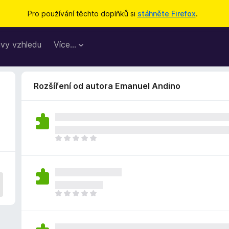
Pro používání těchto doplňků si
stáhněte Firefox
.
vy vzhledu
Více…
Rozšíření od autora Emanuel Andino
Z
a
t
í
m
n
Z
e
a
h
t
o
í