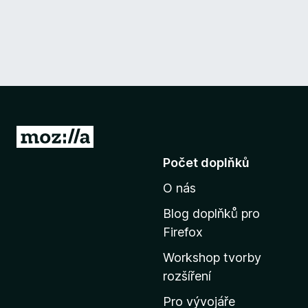
P
ř
Počet doplňků
e
O nás
j
í
Blog doplňků pro
t
Firefox
n
Workshop tvorby
a
rozšíření
d
o
Pro vývojáře