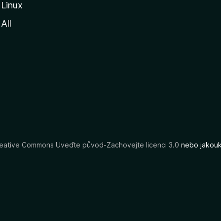
Linux
All
eative Commons Uveďte původ-Zachovejte licenci 3.0
nebo jakouko