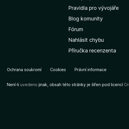
m
Pravidla pro vývojáře
o
Blog komunity
v
s
Fórum
k
Nahlásit chybu
o
Příručka recenzenta
u
s
t
Ochrana soukromí
Cookies
Právní informace
r
á
Není-li
uvedeno
jinak, obsah této stránky je šířen pod licencí
Cr
n
k
u
M
o