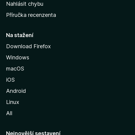
k
Nahlásit chybu
o
Příručka recenzenta
u
s
t
Na stažení
r
Download Firefox
á
Windows
n
k
macOS
u
iOS
M
o
Android
z
Linux
i
All
l
l
y
Nejnovější sestavení