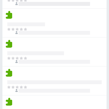
Z
e
c
a
h
e
t
o
n
í
d
o
m
n
n
o
Z
e
c
a
h
e
t
o
n
í
d
o
m
n
n
o
Z
e
c
a
h
e
t
o
n
í
d
o
m
n
n
o
Z
e
c
a
h
e
t
o
n
í
d
o
m