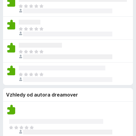
n
í
n
h
Z
o
m
o
o
a
c
n
d
t
e
e
n
í
n
h
Z
o
m
o
o
a
c
n
d
t
e
e
n
í
n
h
Z
o
m
o
o
a
c
n
d
t
e
e
n
í
n
h
Z
o
m
o
o
a
c
n
d
t
e
e
n
Vzhledy od autora dreamover
í
n
h
o
m
o
o
c
n
d
e
e
n
n
h
o
o
o
Z
c
d
a
e