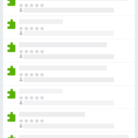
č
Z
a
e
t
F
í
i
Z
m
r
a
n
t
e
e
í
f
h
Z
m
o
o
a
n
d
x
t
e
n
í
h
Z
o
m
o
a
c
n
d
t
e
e
n
í
n
h
Z
o
m
o
o
a
c
n
d
t
e
e
n
í
n
h
Z
o
m
o
o
a
c
n
d
t
e
e