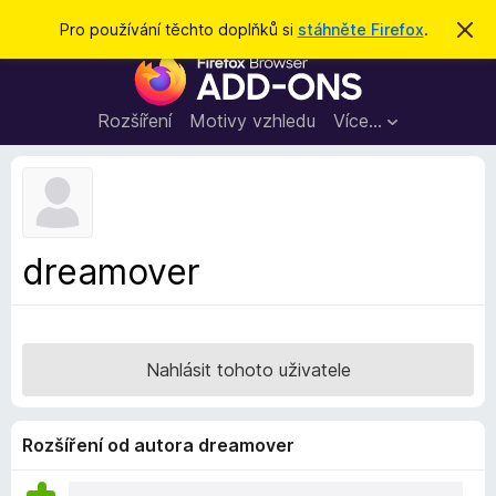
H
Přihlásit se
Pro používání těchto doplňků si
stáhněte Firefox
.
S
k
l
D
r
e
ý
o
t
d
p
Rozšíření
Motivy vzhledu
Více…
a
l
t
ň
k
y
d
dreamover
o
p
r
o
Nahlásit tohoto uživatele
h
l
í
Rozšíření od autora dreamover
ž
e