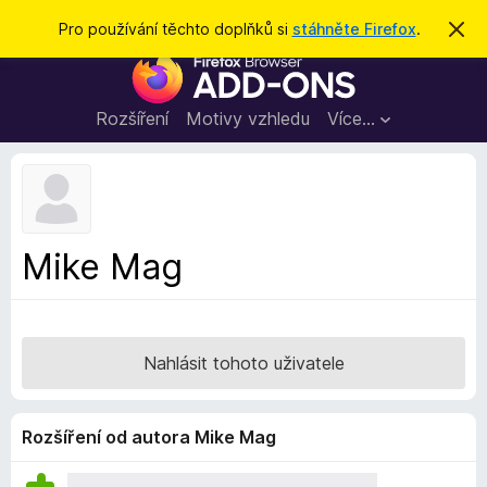
H
Přihlásit se
Pro používání těchto doplňků si
stáhněte Firefox
.
S
k
l
D
r
e
ý
o
t
d
p
Rozšíření
Motivy vzhledu
Více…
a
l
t
ň
k
y
d
Mike Mag
o
p
r
o
Nahlásit tohoto uživatele
h
l
í
Rozšíření od autora Mike Mag
ž
e