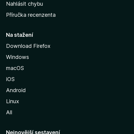
k
Nahlásit chybu
o
Příručka recenzenta
u
s
t
Na stažení
r
Download Firefox
á
Windows
n
k
macOS
u
iOS
M
o
Android
z
Linux
i
All
l
l
y
Nejnovější sestavení