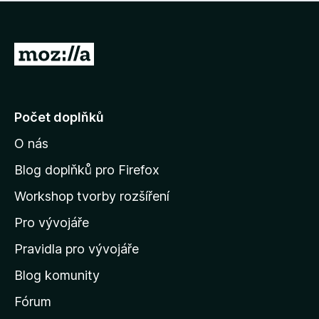
í
d
o
m
n
n
o
e
P
c
h
e
ř
o
n
e
d
o
n
j
Počet doplňků
o
í
c
O nás
t
e
n
n
Blog doplňků pro Firefox
o
a
Workshop tvorby rozšíření
d
Pro vývojáře
o
m
Pravidla pro vývojáře
o
Blog komunity
v
s
Fórum