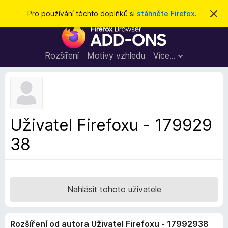
H
Přihlásit se
Pro používání těchto doplňků si
stáhněte Firefox
.
S
k
l
D
r
e
ý
o
t
d
p
Rozšíření
Motivy vzhledu
Více…
a
l
t
ň
k
y
d
Uživatel Firefoxu - 179929
o
38
p
r
o
h
l
Nahlásit tohoto uživatele
í
ž
Rozšíření od autora Uživatel Firefoxu - 17992938
e