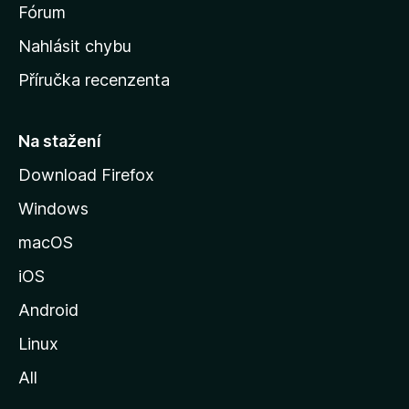
s
Fórum
k
Nahlásit chybu
o
Příručka recenzenta
u
s
t
Na stažení
r
Download Firefox
á
Windows
n
k
macOS
u
iOS
M
o
Android
z
Linux
i
All
l
l