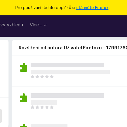
Pro používání těchto doplňků si
stáhněte Firefox
.
vy vzhledu
Více…
Rozšíření od autora Uživatel Firefoxu - 1799176
Z
a
t
í
m
n
Z
e
a
h
t
o
í