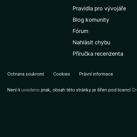
m
Pravidla pro vývojáře
o
Blog komunity
v
s
Fórum
k
Nahlásit chybu
o
Příručka recenzenta
u
s
t
Ochrana soukromí
Cookies
Právní informace
r
á
Není-li
uvedeno
jinak, obsah této stránky je šířen pod licencí
Cr
n
k
u
M
o