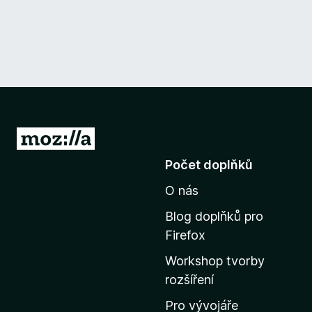
P
ř
Počet doplňků
e
O nás
j
í
Blog doplňků pro
t
Firefox
n
Workshop tvorby
a
rozšíření
d
o
Pro vývojáře