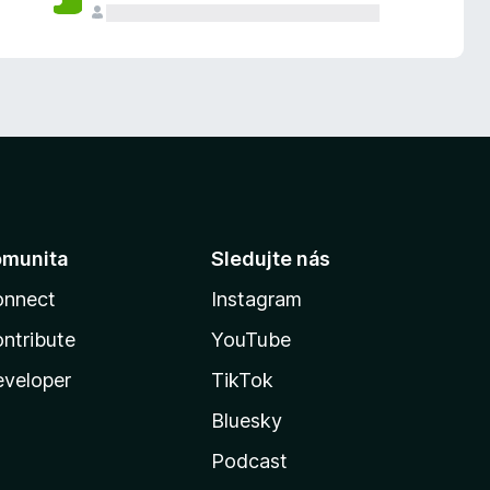
omunita
Sledujte nás
onnect
Instagram
ntribute
YouTube
veloper
TikTok
Bluesky
Podcast