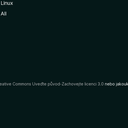
Linux
All
eative Commons Uveďte původ-Zachovejte licenci 3.0
nebo jakouko