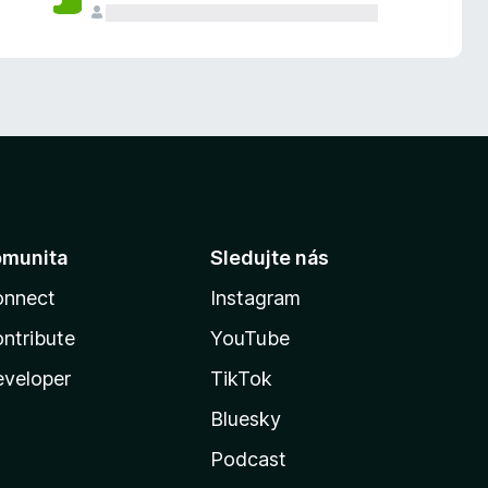
omunita
Sledujte nás
onnect
Instagram
ntribute
YouTube
veloper
TikTok
Bluesky
Podcast