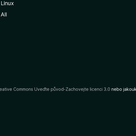
Linux
All
eative Commons Uveďte původ-Zachovejte licenci 3.0
nebo jakouko