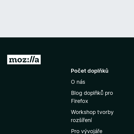
P
ř
Počet doplňků
e
O nás
j
í
Blog doplňků pro
t
Firefox
n
Workshop tvorby
a
rozšíření
d
o
Pro vývojáře