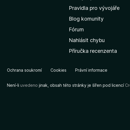
m
Pravidla pro vývojáře
o
Blog komunity
v
s
Fórum
k
Nahlásit chybu
o
Příručka recenzenta
u
s
t
Ochrana soukromí
Cookies
Právní informace
r
á
Není-li
uvedeno
jinak, obsah této stránky je šířen pod licencí
Cr
n
k
u
M
o