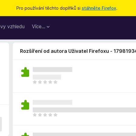
Pro používání těchto doplňků si
stáhněte Firefox
.
vy vzhledu
Více…
Rozšíření od autora Uživatel Firefoxu - 1798193
Z
a
t
í
m
n
Z
e
a
h
t
o
í