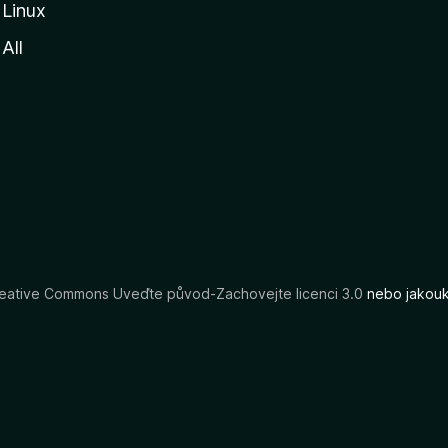
Linux
All
eative Commons Uveďte původ-Zachovejte licenci 3.0
nebo jakouko