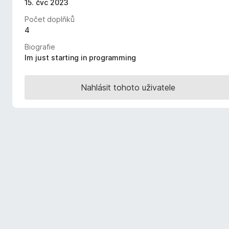
15. čvc 2023
č
Počet doplňků
e
4
F
i
Biografie
r
Im just starting in programming
e
f
Nahlásit tohoto uživatele
o
x