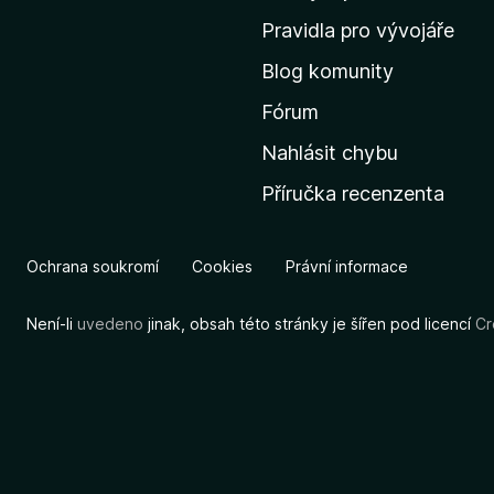
m
Pravidla pro vývojáře
o
Blog komunity
v
s
Fórum
k
Nahlásit chybu
o
Příručka recenzenta
u
s
t
Ochrana soukromí
Cookies
Právní informace
r
á
Není-li
uvedeno
jinak, obsah této stránky je šířen pod licencí
Cr
n
k
u
M
o