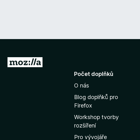
P
ř
Počet doplňků
e
O nás
j
í
Blog doplňků pro
t
Firefox
n
Workshop tvorby
a
rozšíření
d
o
Pro vývojáře