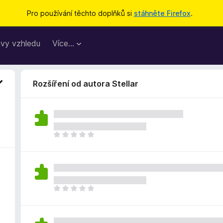
Pro používání těchto doplňků si
stáhněte Firefox
.
vy vzhledu
Více…
Rozšíření od autora Stellar
Z
a
t
í
m
n
Z
e
a
h
t
o
í