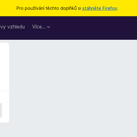
Pro používání těchto doplňků si
stáhněte Firefox
.
vy vzhledu
Více…