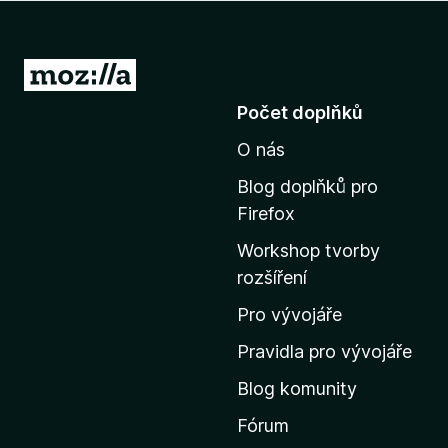
č
e
F
P
i
ř
Počet doplňků
r
e
e
O nás
j
f
í
o
Blog doplňků pro
t
x
Firefox
n
Workshop tvorby
a
rozšíření
d
o
Pro vývojáře
m
Pravidla pro vývojáře
o
Blog komunity
v
s
Fórum