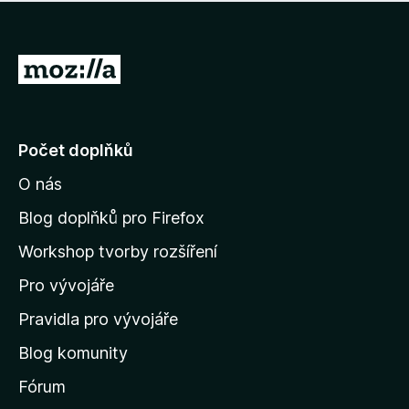
í
d
o
m
n
n
o
e
P
c
h
e
ř
o
n
e
d
o
n
j
Počet doplňků
o
í
c
O nás
t
e
n
n
Blog doplňků pro Firefox
o
a
Workshop tvorby rozšíření
d
Pro vývojáře
o
m
Pravidla pro vývojáře
o
Blog komunity
v
s
Fórum