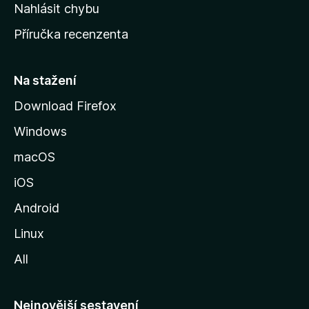
k
Nahlásit chybu
o
Příručka recenzenta
u
s
t
Na stažení
r
Download Firefox
á
Windows
n
k
macOS
u
iOS
M
o
Android
z
Linux
i
All
l
l
y
Nejnovější sestavení