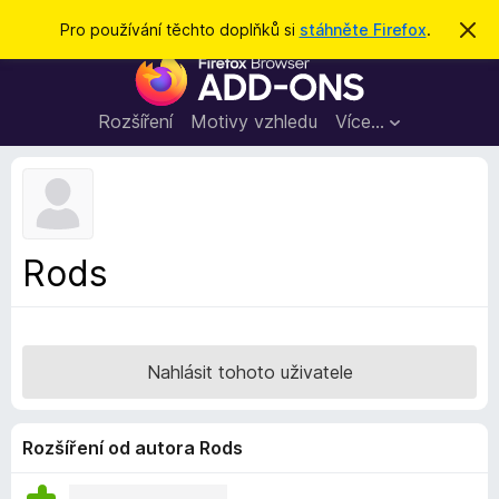
H
Přihlásit se
Pro používání těchto doplňků si
stáhněte Firefox
.
S
k
l
D
r
e
ý
o
t
d
p
Rozšíření
Motivy vzhledu
Více…
a
l
t
ň
k
y
d
Rods
o
p
r
o
Nahlásit tohoto uživatele
h
l
í
Rozšíření od autora Rods
ž
e