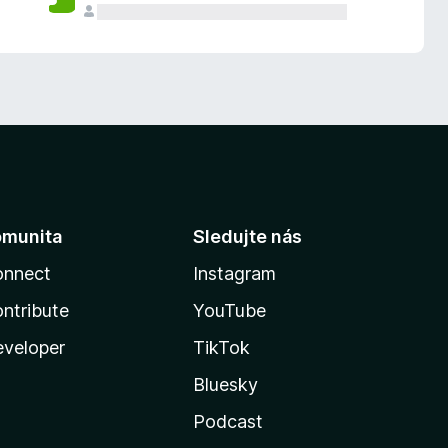
omunita
Sledujte nás
onnect
Instagram
ntribute
YouTube
veloper
TikTok
Bluesky
Podcast