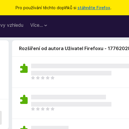
Pro používání těchto doplňků si
stáhněte Firefox
.
vy vzhledu
Více…
Rozšíření od autora Uživatel Firefoxu - 1776202
Z
a
t
í
m
n
Z
e
a
h
t
o
í