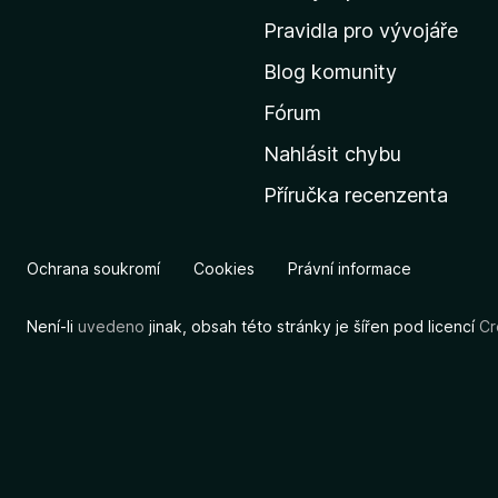
m
Pravidla pro vývojáře
o
Blog komunity
v
s
Fórum
k
Nahlásit chybu
o
Příručka recenzenta
u
s
t
Ochrana soukromí
Cookies
Právní informace
r
á
Není-li
uvedeno
jinak, obsah této stránky je šířen pod licencí
Cr
n
k
u
M
o