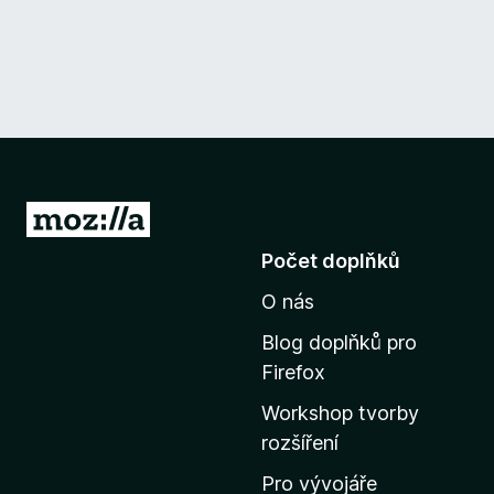
P
ř
Počet doplňků
e
O nás
j
í
Blog doplňků pro
t
Firefox
n
Workshop tvorby
a
rozšíření
d
o
Pro vývojáře