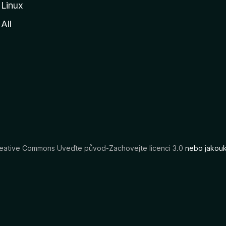
Linux
All
eative Commons Uveďte původ-Zachovejte licenci 3.0
nebo jakouko