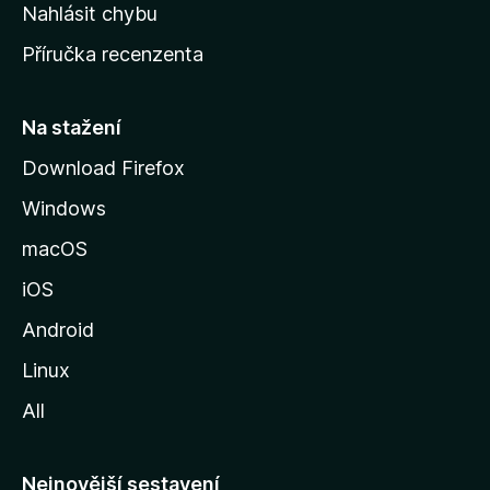
k
Nahlásit chybu
o
Příručka recenzenta
u
s
t
Na stažení
r
Download Firefox
á
Windows
n
k
macOS
u
iOS
M
o
Android
z
Linux
i
All
l
l
y
Nejnovější sestavení