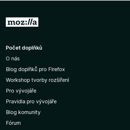
í
d
o
m
n
n
o
e
P
c
h
e
ř
o
n
e
d
o
n
j
Počet doplňků
o
í
c
O nás
t
e
n
n
Blog doplňků pro Firefox
o
a
Workshop tvorby rozšíření
d
Pro vývojáře
o
m
Pravidla pro vývojáře
o
Blog komunity
v
s
Fórum