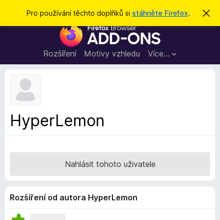
H
Přihlásit se
Pro používání těchto doplňků si
stáhněte Firefox
.
S
k
l
D
r
e
ý
o
t
d
p
Rozšíření
Motivy vzhledu
Více…
a
l
t
ň
k
y
d
HyperLemon
o
p
r
o
Nahlásit tohoto uživatele
h
l
í
Rozšíření od autora HyperLemon
ž
e