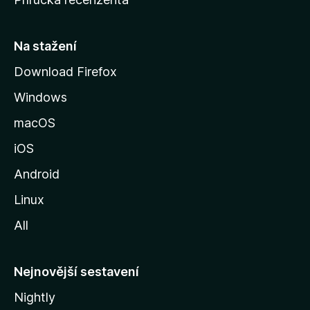
u
s
t
Na stažení
r
Download Firefox
á
Windows
n
k
macOS
u
iOS
M
o
Android
z
Linux
i
All
l
l
y
Nejnovější sestavení
Nightly