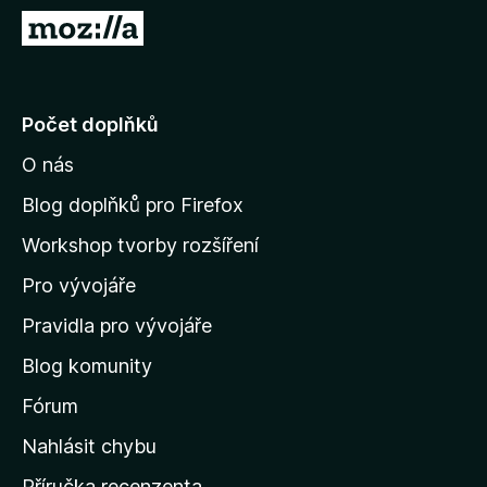
č
P
e
ř
F
e
i
j
Počet doplňků
r
í
e
O nás
t
f
n
o
Blog doplňků pro Firefox
x
a
Workshop tvorby rozšíření
d
Pro vývojáře
o
m
Pravidla pro vývojáře
o
Blog komunity
v
s
Fórum
k
Nahlásit chybu
o
Příručka recenzenta