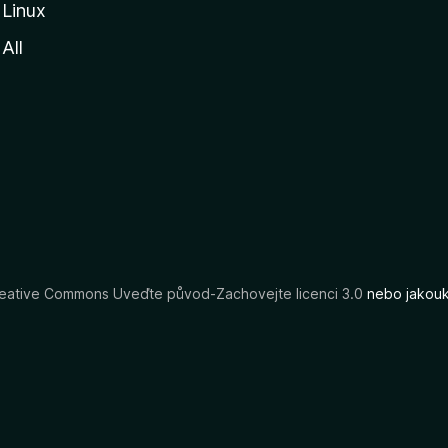
Linux
All
eative Commons Uveďte původ-Zachovejte licenci 3.0
nebo jakouko