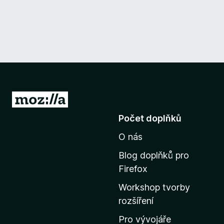
P
ř
Počet doplňků
e
O nás
j
í
Blog doplňků pro
t
Firefox
n
Workshop tvorby
a
rozšíření
d
o
Pro vývojáře