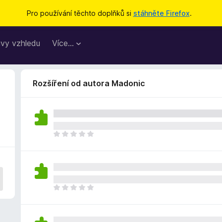
Pro používání těchto doplňků si
stáhněte Firefox
.
vy vzhledu
Více…
Rozšíření od autora Madonic
Z
a
t
í
m
n
Z
e
a
h
t
o
í