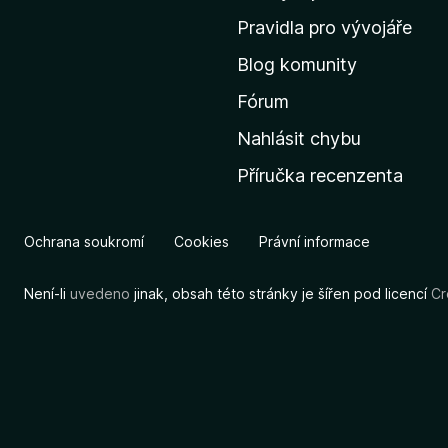
m
Pravidla pro vývojáře
o
Blog komunity
v
s
Fórum
k
Nahlásit chybu
o
Příručka recenzenta
u
s
t
Ochrana soukromí
Cookies
Právní informace
r
á
Není-li
uvedeno
jinak, obsah této stránky je šířen pod licencí
Cr
n
k
u
M
o