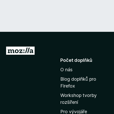
P
ř
Počet doplňků
e
O nás
j
í
Blog doplňků pro
t
Firefox
n
Workshop tvorby
a
rozšíření
d
o
Pro vývojáře