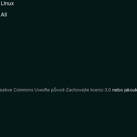
Linux
All
eative Commons Uveďte původ-Zachovejte licenci 3.0
nebo jakouko