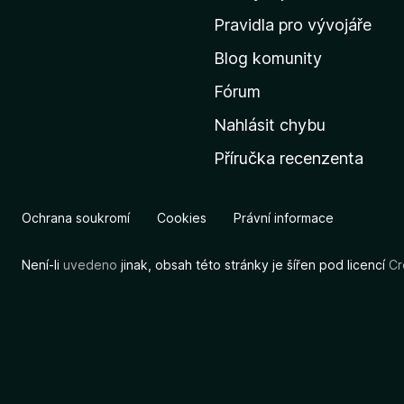
m
Pravidla pro vývojáře
o
Blog komunity
v
s
Fórum
k
Nahlásit chybu
o
Příručka recenzenta
u
s
t
Ochrana soukromí
Cookies
Právní informace
r
á
Není-li
uvedeno
jinak, obsah této stránky je šířen pod licencí
Cr
n
k
u
M
o