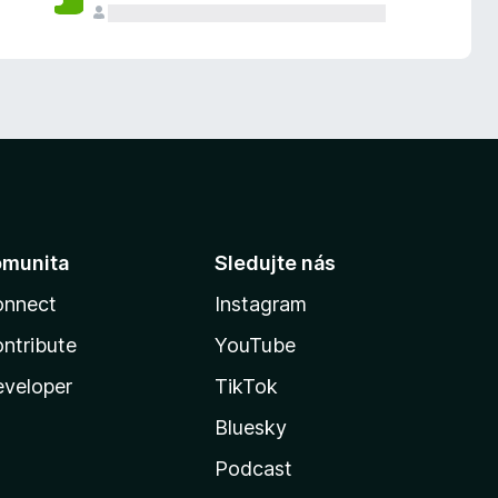
omunita
Sledujte nás
onnect
Instagram
ntribute
YouTube
veloper
TikTok
Bluesky
Podcast