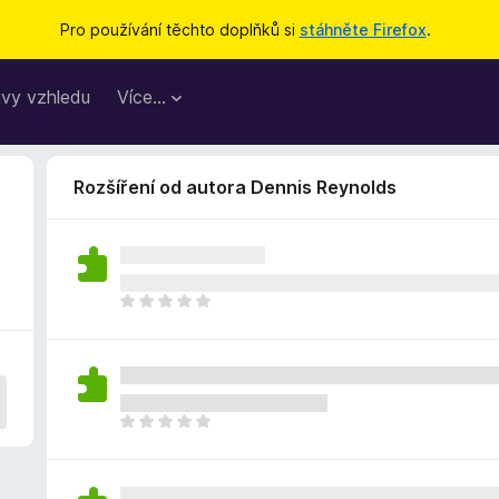
Pro používání těchto doplňků si
stáhněte Firefox
.
vy vzhledu
Více…
Rozšíření od autora Dennis Reynolds
Z
a
t
í
m
n
Z
e
a
h
t
o
í