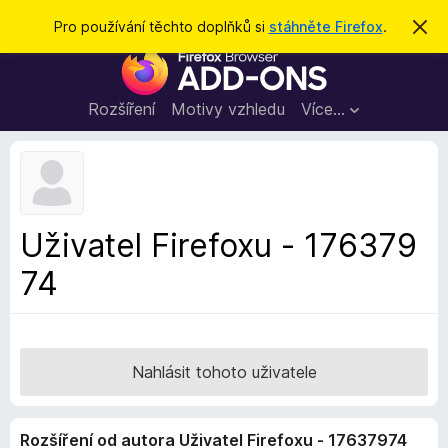
H
Přihlásit se
Pro používání těchto doplňků si
stáhněte Firefox
.
S
k
l
D
r
e
ý
o
t
d
p
Rozšíření
Motivy vzhledu
Více…
a
l
t
ň
k
y
d
Uživatel Firefoxu - 176379
o
74
p
r
o
h
l
Nahlásit tohoto uživatele
í
ž
Rozšíření od autora Uživatel Firefoxu - 17637974
e