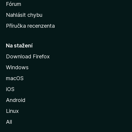
s
Fórum
k
Nahlásit chybu
o
Příručka recenzenta
u
s
t
Na stažení
r
Download Firefox
á
Windows
n
k
macOS
u
iOS
M
o
Android
z
Linux
i
All
l
l