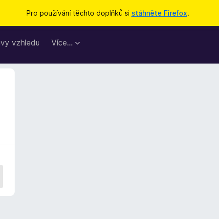
Pro používání těchto doplňků si
stáhněte Firefox
.
vy vzhledu
Více…