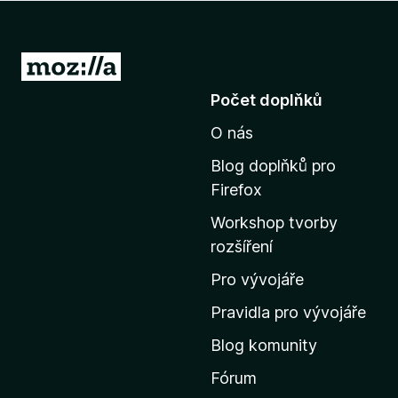
č
e
F
P
i
ř
Počet doplňků
r
e
e
O nás
j
f
í
o
Blog doplňků pro
t
x
Firefox
n
Workshop tvorby
a
rozšíření
d
o
Pro vývojáře
m
Pravidla pro vývojáře
o
Blog komunity
v
s
Fórum