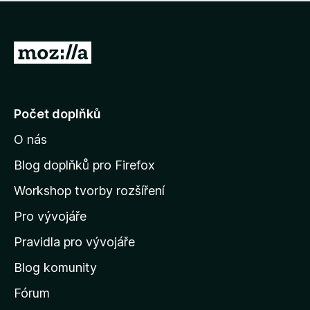
í
d
o
m
n
n
o
e
P
c
h
e
ř
o
n
e
d
o
n
j
Počet doplňků
o
í
c
O nás
t
e
n
n
Blog doplňků pro Firefox
o
a
Workshop tvorby rozšíření
d
Pro vývojáře
o
m
Pravidla pro vývojáře
o
Blog komunity
v
s
Fórum