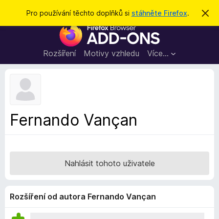
H
Přihlásit se
Pro používání těchto doplňků si
stáhněte Firefox
.
S
k
l
D
r
e
ý
o
t
d
p
Rozšíření
Motivy vzhledu
Více…
a
l
t
ň
k
y
d
Fernando Vançan
o
p
r
o
Nahlásit tohoto uživatele
h
l
í
Rozšíření od autora Fernando Vançan
ž
e