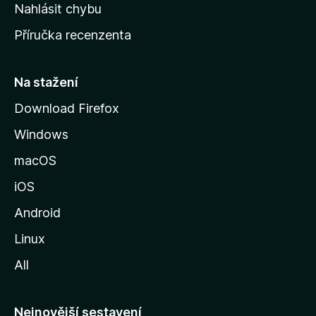
k
Nahlásit chybu
o
Příručka recenzenta
u
s
t
Na stažení
r
Download Firefox
á
Windows
n
k
macOS
u
iOS
M
o
Android
z
Linux
i
All
l
l
y
Nejnovější sestavení