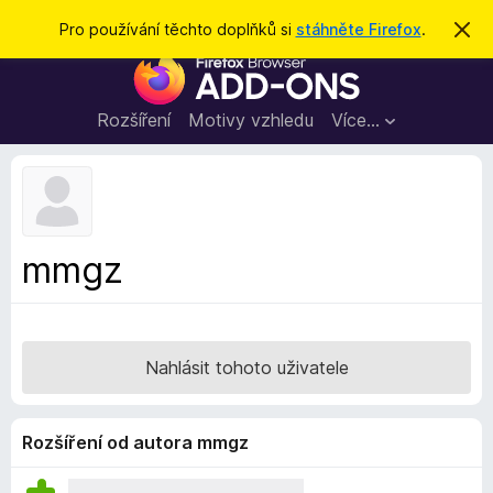
H
Přihlásit se
Pro používání těchto doplňků si
stáhněte Firefox
.
S
k
l
D
r
e
ý
o
t
d
p
Rozšíření
Motivy vzhledu
Více…
a
l
t
ň
k
y
d
mmgz
o
p
r
o
Nahlásit tohoto uživatele
h
l
í
Rozšíření od autora mmgz
ž
e