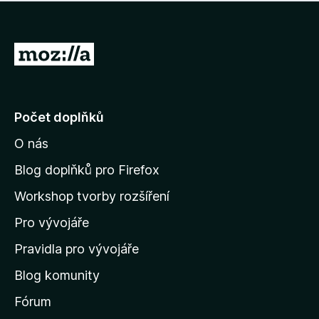
í
d
o
m
n
n
o
e
P
c
h
e
ř
o
n
e
d
o
n
j
Počet doplňků
o
í
c
O nás
t
e
n
n
Blog doplňků pro Firefox
o
a
Workshop tvorby rozšíření
d
Pro vývojáře
o
m
Pravidla pro vývojáře
o
Blog komunity
v
s
Fórum