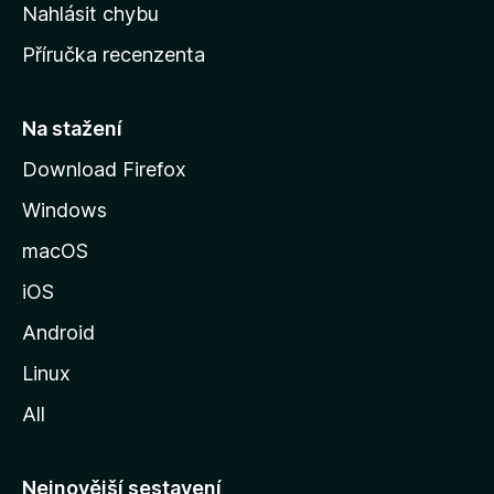
k
Nahlásit chybu
o
Příručka recenzenta
u
s
t
Na stažení
r
Download Firefox
á
Windows
n
k
macOS
u
iOS
M
o
Android
z
Linux
i
All
l
l
y
Nejnovější sestavení