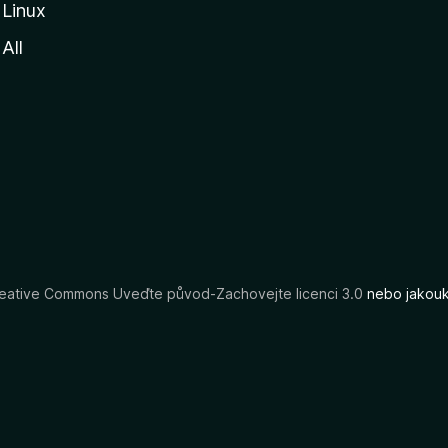
Linux
All
eative Commons Uveďte původ-Zachovejte licenci 3.0
nebo jakouko