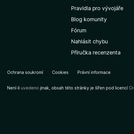
m
Pravidla pro vývojáře
o
Blog komunity
v
s
Fórum
k
Nahlásit chybu
o
Příručka recenzenta
u
s
t
Ochrana soukromí
Cookies
Právní informace
r
á
Není-li
uvedeno
jinak, obsah této stránky je šířen pod licencí
Cr
n
k
u
M
o