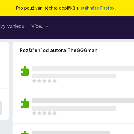
Pro používání těchto doplňků si
stáhněte Firefox
.
vy vzhledu
Více…
Rozšíření od autora TheGGGman
Z
a
t
í
m
n
Z
e
a
h
t
o
í