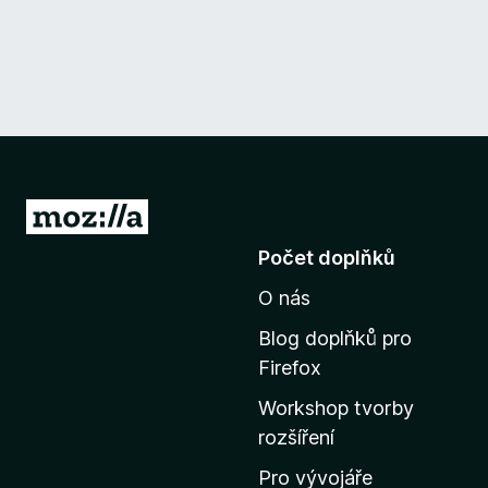
P
ř
Počet doplňků
e
O nás
j
í
Blog doplňků pro
t
Firefox
n
Workshop tvorby
a
rozšíření
d
o
Pro vývojáře