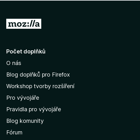
í
d
o
m
n
n
o
e
P
c
h
e
ř
o
n
e
d
o
n
j
Počet doplňků
o
í
c
O nás
t
e
n
n
Blog doplňků pro Firefox
o
a
Workshop tvorby rozšíření
d
Pro vývojáře
o
m
Pravidla pro vývojáře
o
Blog komunity
v
s
Fórum