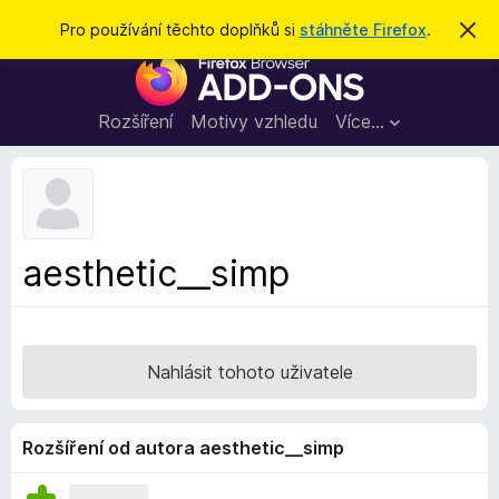
H
Přihlásit se
Pro používání těchto doplňků si
stáhněte Firefox
.
S
k
l
D
r
e
ý
o
t
d
p
Rozšíření
Motivy vzhledu
Více…
a
l
t
ň
k
y
d
aesthetic__simp
o
p
r
o
Nahlásit tohoto uživatele
h
l
í
Rozšíření od autora aesthetic__simp
ž
e