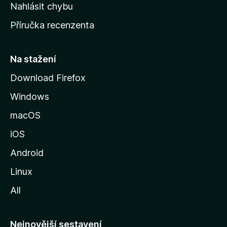
k
Nahlásit chybu
o
Příručka recenzenta
u
s
t
Na stažení
r
Download Firefox
á
Windows
n
k
macOS
u
iOS
M
o
Android
z
Linux
i
All
l
l
y
Nejnovější sestavení