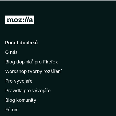
í
d
o
m
n
n
o
e
P
c
h
e
ř
o
n
e
d
o
n
j
Počet doplňků
o
í
c
O nás
t
e
n
n
Blog doplňků pro Firefox
o
a
Workshop tvorby rozšíření
d
Pro vývojáře
o
m
Pravidla pro vývojáře
o
Blog komunity
v
s
Fórum