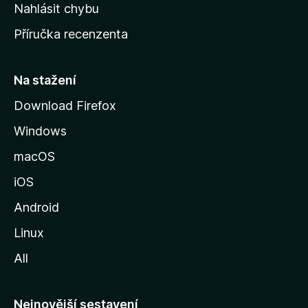
k
Nahlásit chybu
o
Příručka recenzenta
u
s
t
Na stažení
r
Download Firefox
á
Windows
n
k
macOS
u
iOS
M
o
Android
z
Linux
i
All
l
l
y
Nejnovější sestavení