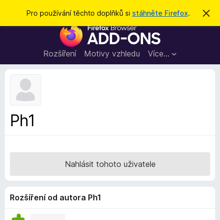
H
Přihlásit se
Pro používání těchto doplňků si
stáhněte Firefox
.
S
k
l
D
r
e
ý
o
t
d
p
Rozšíření
Motivy vzhledu
Více…
a
l
t
ň
k
y
d
Ph1
o
p
r
o
Nahlásit tohoto uživatele
h
l
í
Rozšíření od autora Ph1
ž
e