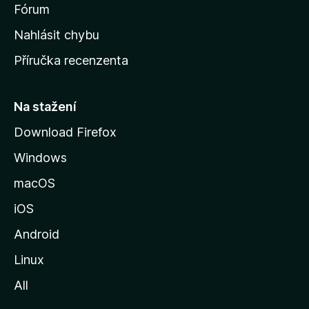
s
Fórum
k
Nahlásit chybu
o
Příručka recenzenta
u
s
t
Na stažení
r
Download Firefox
á
Windows
n
k
macOS
u
iOS
M
o
Android
z
Linux
i
All
l
l