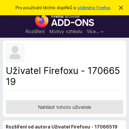
H
Přihlásit se
Pro používání těchto doplňků si
stáhněte Firefox
.
S
k
l
D
r
e
ý
o
t
d
p
Rozšíření
Motivy vzhledu
Více…
a
l
t
ň
k
y
d
Uživatel Firefoxu - 170665
o
19
p
r
o
h
l
Nahlásit tohoto uživatele
í
ž
Rozšíření od autora Uživatel Firefoxu - 17066519
e