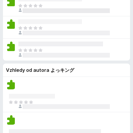
n
í
n
h
Z
o
m
o
o
a
c
n
d
t
e
e
n
í
n
h
Z
o
m
o
o
a
c
n
d
t
e
e
n
í
n
h
Z
o
m
o
o
a
c
n
d
t
e
e
n
Vzhledy od autora よっキング
í
n
h
o
m
o
o
c
n
d
e
e
n
n
h
o
o
o
Z
c
d
a
e
n
t
n
o
í
o
c
m
e