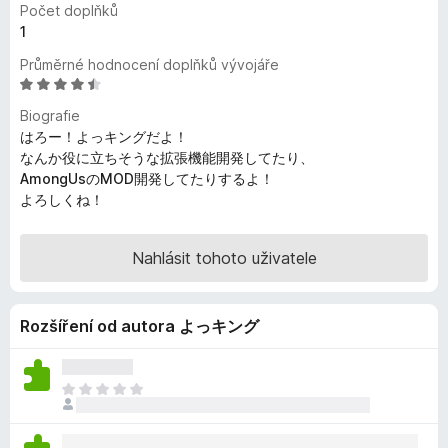
Počet doplňků
č
1
e
Průměrné hodnocení doplňků vývojáře
F
H
i
o
r
Biografie
d
はろー！よっキングだよ！
e
n
なんか役に立ちそうな拡張機能開発してたり、
f
o
AmongUsのMOD開発してたりするよ！
o
c
よろしくね！
x
e
n
í
Nahlásit tohoto uživatele
:
4
,
Rozšíření od autora よっキング
4
z
5
Z
a
t