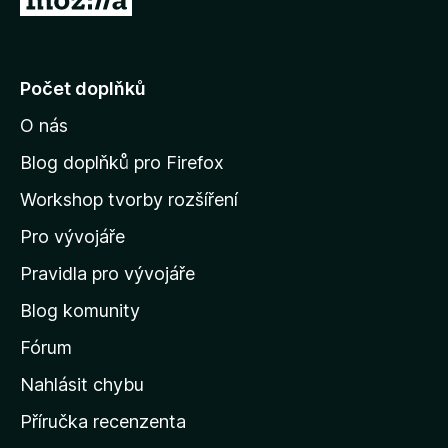
h
e
ř
o
n
e
d
o
n
j
Počet doplňků
o
í
c
O nás
t
e
n
n
Blog doplňků pro Firefox
o
a
Workshop tvorby rozšíření
d
Pro vývojáře
o
m
Pravidla pro vývojáře
o
Blog komunity
v
s
Fórum
k
Nahlásit chybu
o
Příručka recenzenta
u