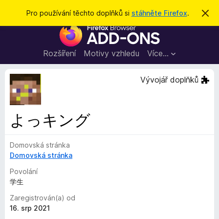
H
Přihlásit se
Pro používání těchto doplňků si
stáhněte Firefox
.
S
k
l
D
r
e
ý
o
t
d
p
Rozšíření
Motivy vzhledu
Více…
a
l
t
ň
Vývojář doplňků
k
y
d
よっキング
o
p
Domovská stránka
r
Domovská stránka
o
h
Povolání
l
学生
í
Zaregistrován(a) od
ž
16. srp 2021
e