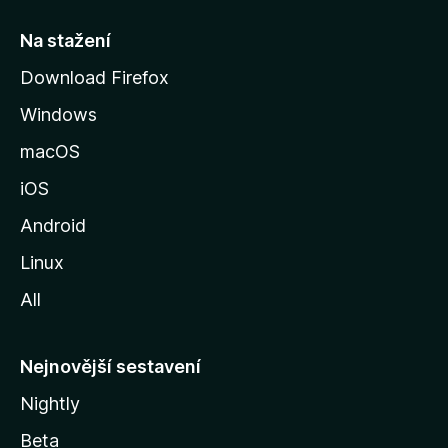
s
t
Na stažení
r
Download Firefox
á
Windows
n
k
macOS
u
iOS
M
o
Android
z
Linux
i
All
l
l
y
Nejnovější sestavení
Nightly
Beta