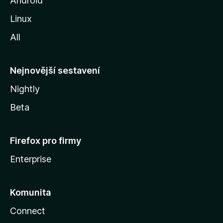
Android
z
Linux
i
All
l
l
y
Nejnovější sestavení
Nightly
Beta
Firefox pro firmy
Enterprise
Komunita
Connect