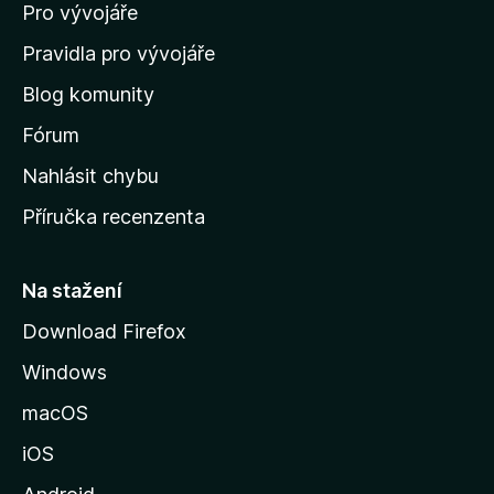
Pro vývojáře
o
m
Pravidla pro vývojáře
o
Blog komunity
v
s
Fórum
k
Nahlásit chybu
o
Příručka recenzenta
u
s
t
Na stažení
r
Download Firefox
á
Windows
n
k
macOS
u
iOS
M
o