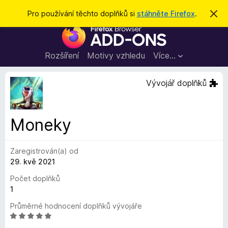
H
Přihlásit se
Pro používání těchto doplňků si
stáhněte Firefox
.
S
k
l
D
r
e
ý
o
t
d
p
Rozšíření
Motivy vzhledu
Více…
a
l
t
ň
Vývojář doplňků
k
y
d
Moneky
o
p
Zaregistrován(a) od
r
29. kvě 2021
o
h
Počet doplňků
l
1
í
Průměrné hodnocení doplňků vývojáře
ž
H
e
o