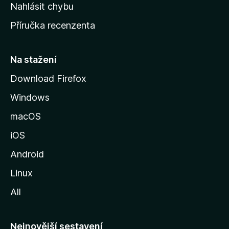
k
Nahlásit chybu
o
Příručka recenzenta
u
s
t
Na stažení
r
Download Firefox
á
Windows
n
k
macOS
u
iOS
M
o
Android
z
Linux
i
All
l
l
y
Nejnovější sestavení