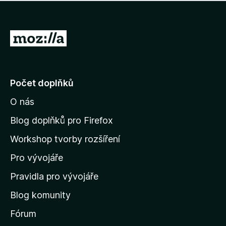
í
d
o
m
n
n
o
e
P
c
h
e
ř
o
n
e
d
o
n
j
Počet doplňků
o
í
c
O nás
t
e
n
n
Blog doplňků pro Firefox
o
a
Workshop tvorby rozšíření
d
Pro vývojáře
o
m
Pravidla pro vývojáře
o
Blog komunity
v
s
Fórum