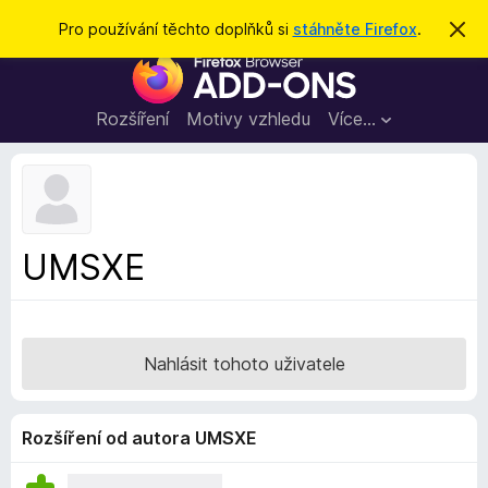
H
Přihlásit se
Pro používání těchto doplňků si
stáhněte Firefox
.
S
k
l
D
r
e
ý
o
t
d
p
Rozšíření
Motivy vzhledu
Více…
a
l
t
ň
k
y
d
UMSXE
o
p
r
o
Nahlásit tohoto uživatele
h
l
í
Rozšíření od autora UMSXE
ž
e