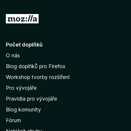
č
e
P
F
ř
i
e
r
e
j
Počet doplňků
f
í
o
O nás
t
x
n
Blog doplňků pro Firefox
a
Workshop tvorby rozšíření
d
Pro vývojáře
o
m
Pravidla pro vývojáře
o
Blog komunity
v
s
Fórum
k