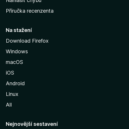
Nahlásit chybu
o
Příručka recenzenta
u
s
t
Na stažení
r
Download Firefox
á
Windows
n
k
macOS
u
iOS
M
o
Android
z
Linux
i
All
l
l
y
Nejnovější sestavení