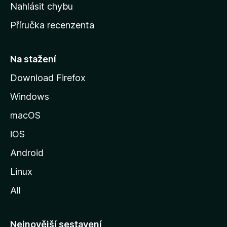
k
Nahlásit chybu
o
Příručka recenzenta
u
s
t
Na stažení
r
Download Firefox
á
Windows
n
k
macOS
u
iOS
M
o
Android
z
Linux
i
All
l
l
y
Nejnovější sestavení