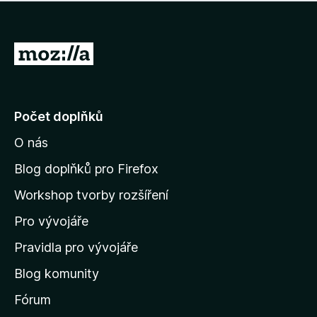
í
d
o
m
n
n
o
e
P
c
h
e
ř
o
n
e
d
o
n
j
Počet doplňků
o
í
c
O nás
t
e
n
n
Blog doplňků pro Firefox
o
a
Workshop tvorby rozšíření
d
Pro vývojáře
o
m
Pravidla pro vývojáře
o
Blog komunity
v
s
Fórum