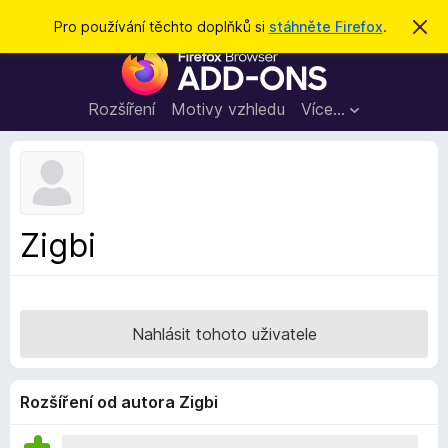
H
Přihlásit se
Pro používání těchto doplňků si
stáhněte Firefox
.
S
k
l
D
r
e
ý
o
t
d
p
Rozšíření
Motivy vzhledu
Více…
a
l
t
ň
k
y
d
Zigbi
o
p
r
o
Nahlásit tohoto uživatele
h
l
í
Rozšíření od autora Zigbi
ž
e