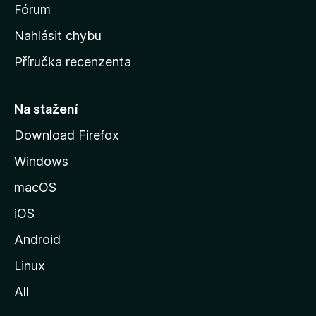
s
Fórum
k
Nahlásit chybu
o
Příručka recenzenta
u
s
t
Na stažení
r
Download Firefox
á
Windows
n
k
macOS
u
iOS
M
o
Android
z
Linux
i
All
l
l