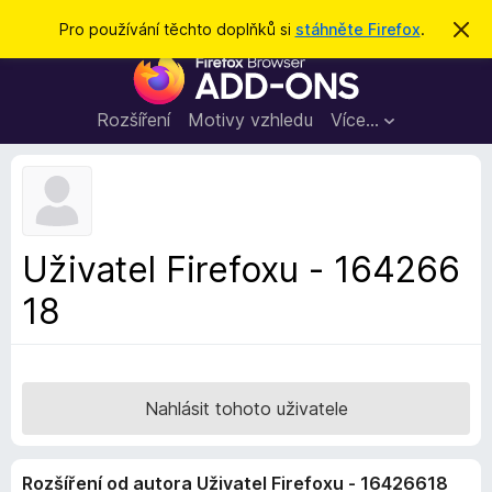
H
Přihlásit se
Pro používání těchto doplňků si
stáhněte Firefox
.
S
k
l
D
r
e
ý
o
t
d
p
Rozšíření
Motivy vzhledu
Více…
a
l
t
ň
k
y
d
Uživatel Firefoxu - 164266
o
18
p
r
o
h
l
Nahlásit tohoto uživatele
í
ž
Rozšíření od autora Uživatel Firefoxu - 16426618
e