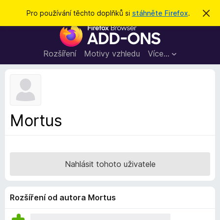
H
Přihlásit se
Pro používání těchto doplňků si
stáhněte Firefox
.
S
k
l
D
r
e
ý
o
t
d
p
Rozšíření
Motivy vzhledu
Více…
a
l
t
ň
k
y
d
Mortus
o
p
r
o
Nahlásit tohoto uživatele
h
l
í
Rozšíření od autora Mortus
ž
e