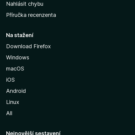
k
Nahlásit chybu
o
Příručka recenzenta
u
s
t
Na stažení
r
Download Firefox
á
Windows
n
k
macOS
u
iOS
M
o
Android
z
Linux
i
All
l
l
y
Nejnovější sestavení