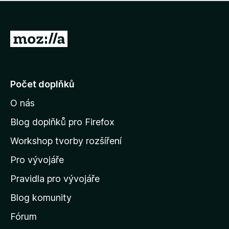
í
d
o
m
n
n
o
e
P
c
h
e
ř
o
n
e
d
o
n
j
Počet doplňků
o
í
c
O nás
t
e
n
n
Blog doplňků pro Firefox
o
a
Workshop tvorby rozšíření
d
Pro vývojáře
o
m
Pravidla pro vývojáře
o
Blog komunity
v
s
Fórum