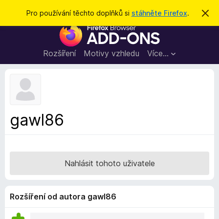
H
Přihlásit se
Pro používání těchto doplňků si
stáhněte Firefox
.
S
k
l
D
r
e
ý
o
t
d
p
Rozšíření
Motivy vzhledu
Více…
a
l
t
ň
k
y
d
gawl86
o
p
r
o
Nahlásit tohoto uživatele
h
l
í
Rozšíření od autora gawl86
ž
e