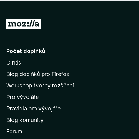
í
d
o
m
n
n
o
e
P
c
h
e
ř
o
n
e
d
o
n
j
Počet doplňků
o
í
c
O nás
t
e
n
n
Blog doplňků pro Firefox
o
a
Workshop tvorby rozšíření
d
Pro vývojáře
o
m
Pravidla pro vývojáře
o
Blog komunity
v
s
Fórum