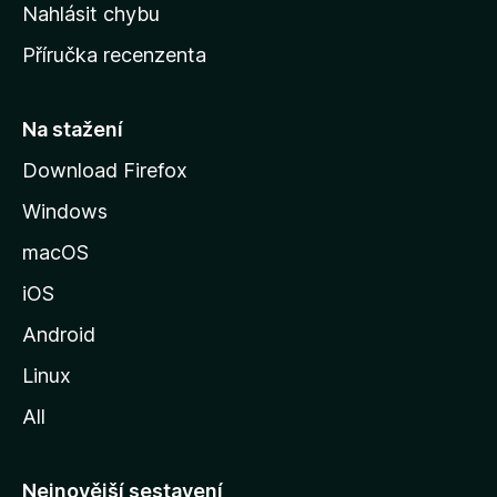
k
Nahlásit chybu
o
Příručka recenzenta
u
s
t
Na stažení
r
Download Firefox
á
Windows
n
k
macOS
u
iOS
M
o
Android
z
Linux
i
All
l
l
y
Nejnovější sestavení