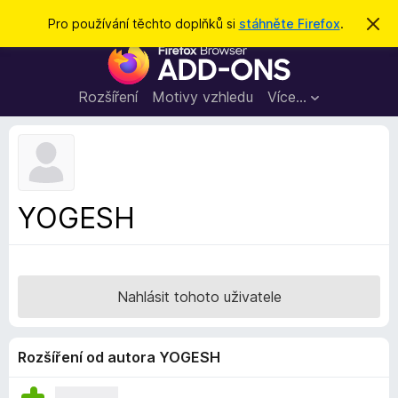
H
Přihlásit se
Pro používání těchto doplňků si
stáhněte Firefox
.
S
k
l
D
r
e
ý
o
t
d
p
Rozšíření
Motivy vzhledu
Více…
a
l
t
ň
k
y
d
YOGESH
o
p
r
o
Nahlásit tohoto uživatele
h
l
í
Rozšíření od autora YOGESH
ž
e