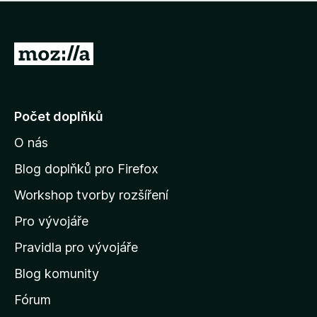
í
d
o
m
n
n
o
e
P
c
h
e
ř
o
n
e
d
o
n
j
Počet doplňků
o
í
c
O nás
t
e
n
n
Blog doplňků pro Firefox
o
a
Workshop tvorby rozšíření
d
Pro vývojáře
o
m
Pravidla pro vývojáře
o
Blog komunity
v
s
Fórum