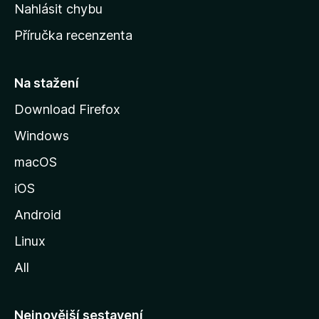
k
Nahlásit chybu
o
Příručka recenzenta
u
s
t
Na stažení
r
Download Firefox
á
Windows
n
k
macOS
u
iOS
M
o
Android
z
Linux
i
All
l
l
y
Nejnovější sestavení