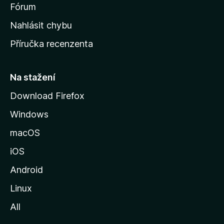
s
Fórum
k
Nahlásit chybu
o
Příručka recenzenta
u
s
t
Na stažení
r
Download Firefox
á
Windows
n
k
macOS
u
iOS
M
o
Android
z
Linux
i
All
l
l