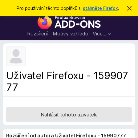
H
Přihlásit se
Pro používání těchto doplňků si
stáhněte Firefox
.
S
k
l
D
r
e
ý
o
t
d
p
Rozšíření
Motivy vzhledu
Více…
a
l
t
ň
k
y
d
Uživatel Firefoxu - 159907
o
77
p
r
o
h
l
Nahlásit tohoto uživatele
í
ž
Rozšíření od autora Uživatel Firefoxu - 15990777
e