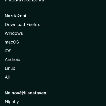
u
s
t
Na stažení
r
Download Firefox
á
Windows
n
k
macOS
u
iOS
M
o
Android
z
Linux
i
All
l
l
y
Nejnovější sestavení
Nightly