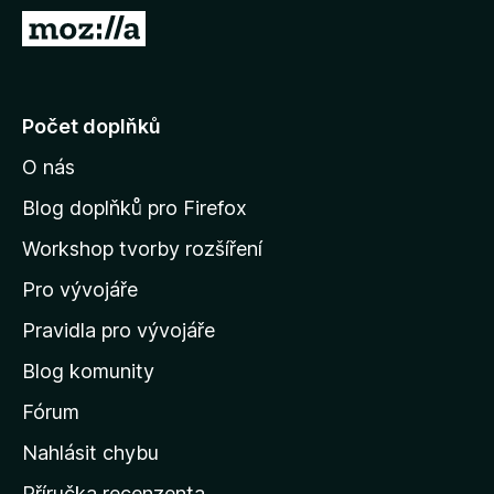
č
P
e
ř
F
e
i
j
Počet doplňků
r
í
e
O nás
t
f
n
o
Blog doplňků pro Firefox
x
a
Workshop tvorby rozšíření
d
Pro vývojáře
o
m
Pravidla pro vývojáře
o
Blog komunity
v
s
Fórum
k
Nahlásit chybu
o
Příručka recenzenta