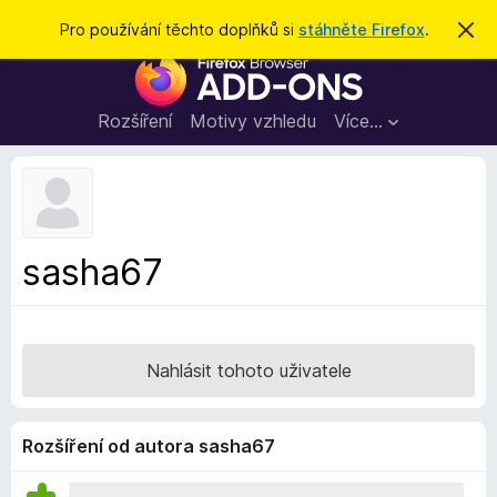
H
Přihlásit se
Pro používání těchto doplňků si
stáhněte Firefox
.
S
k
l
D
r
e
ý
o
t
d
p
Rozšíření
Motivy vzhledu
Více…
a
l
t
ň
k
y
d
sasha67
o
p
r
o
Nahlásit tohoto uživatele
h
l
í
Rozšíření od autora sasha67
ž
e