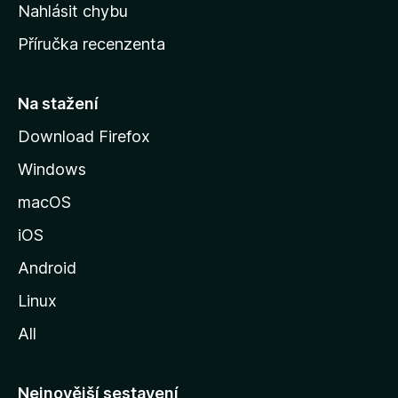
k
Nahlásit chybu
o
Příručka recenzenta
u
s
t
Na stažení
r
Download Firefox
á
Windows
n
k
macOS
u
iOS
M
o
Android
z
Linux
i
All
l
l
y
Nejnovější sestavení