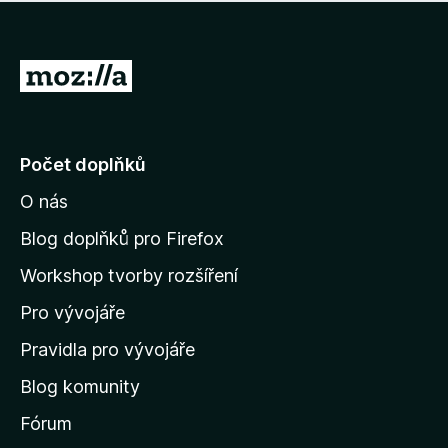
í
d
o
m
n
n
o
e
P
c
h
e
ř
o
n
e
d
o
n
j
Počet doplňků
o
í
c
O nás
t
e
n
n
Blog doplňků pro Firefox
o
a
Workshop tvorby rozšíření
d
Pro vývojáře
o
m
Pravidla pro vývojáře
o
Blog komunity
v
s
Fórum