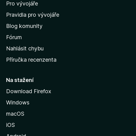
Pro vývojáře
o
m
Pravidla pro vývojáře
o
Blog komunity
v
s
Fórum
k
Nahlásit chybu
o
Příručka recenzenta
u
s
t
Na stažení
r
Download Firefox
á
Windows
n
k
macOS
u
iOS
M
o