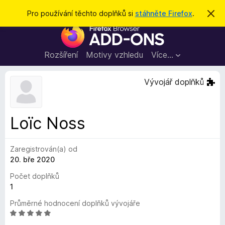
H
Přihlásit se
Pro používání těchto doplňků si
stáhněte Firefox
.
S
k
l
D
r
e
ý
o
t
d
p
Rozšíření
Motivy vzhledu
Více…
a
l
t
ň
Vývojář doplňků
k
y
d
Loïc Noss
o
p
Zaregistrován(a) od
r
20. bře 2020
o
h
Počet doplňků
l
1
í
Průměrné hodnocení doplňků vývojáře
ž
H
e
o