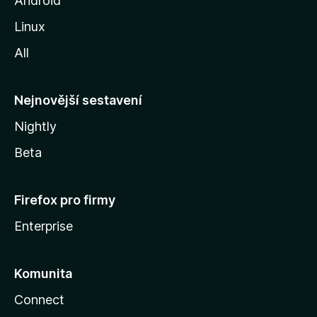
Android
z
Linux
i
All
l
l
y
Nejnovější sestavení
Nightly
Beta
Firefox pro firmy
Enterprise
Komunita
Connect