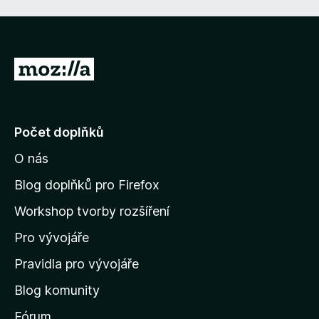
d
e
n
n
o
í
c
:
e
P
3
n
,
ř
í
9
e
:
z
4
j
5
Počet doplňků
,
í
5
O nás
t
z
n
5
Blog doplňků pro Firefox
a
Workshop tvorby rozšíření
d
Pro vývojáře
o
m
Pravidla pro vývojáře
o
Blog komunity
v
s
Fórum