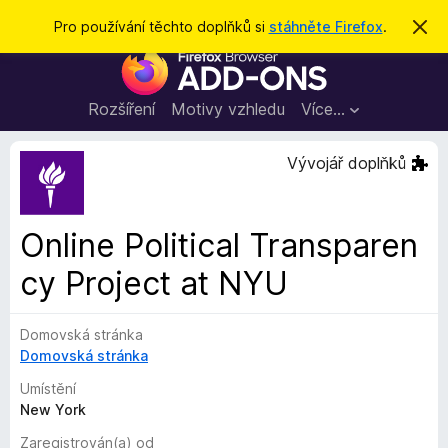
H
Přihlásit se
Pro používání těchto doplňků si
stáhněte Firefox
.
S
k
l
D
r
e
ý
o
t
d
p
Rozšíření
Motivy vzhledu
Více…
a
l
t
ň
Vývojář doplňků
k
y
d
Online Political Transparen
o
cy Project at NYU
p
r
o
Domovská stránka
h
Domovská stránka
l
Umístění
í
New York
ž
e
Zaregistrován(a) od