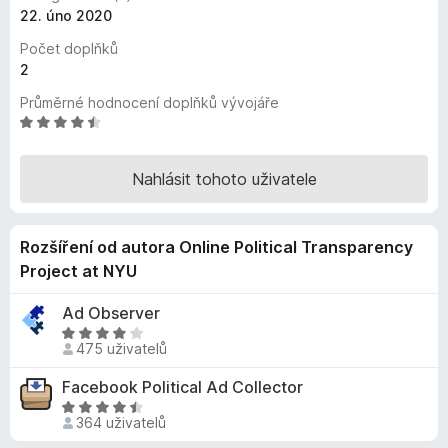
22. úno 2020
č
e
Počet doplňků
F
2
i
Průměrné hodnocení doplňků vývojáře
r
H
e
o
f
d
Nahlásit tohoto uživatele
o
n
o
x
c
Rozšíření od autora Online Political Transparency
e
n
Project at NYU
í
:
Ad Observer
4
H
475 uživatelů
,
o
3
d
Facebook Political Ad Collector
z
n
H
5
o
364 uživatelů
o
c