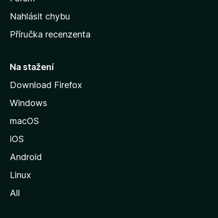
k
Nahlásit chybu
o
Příručka recenzenta
u
s
t
Na stažení
r
Download Firefox
á
Windows
n
k
macOS
u
iOS
M
o
Android
z
Linux
i
All
l
l