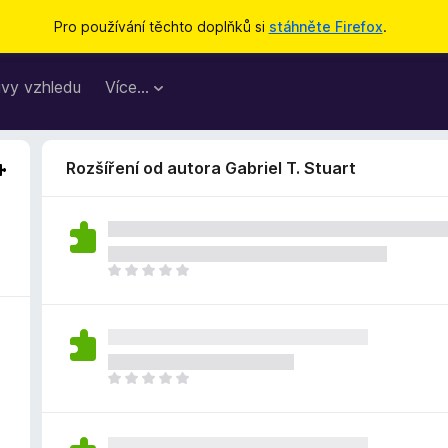
Pro používání těchto doplňků si
stáhněte Firefox
.
vy vzhledu
Více…
Rozšíření od autora Gabriel T. Stuart
Z
a
t
í
m
n
Z
e
a
h
t
o
í