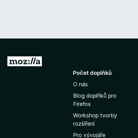
P
ř
Počet doplňků
e
O nás
j
í
Blog doplňků pro
t
Firefox
n
Workshop tvorby
a
rozšíření
d
o
Pro vývojáře