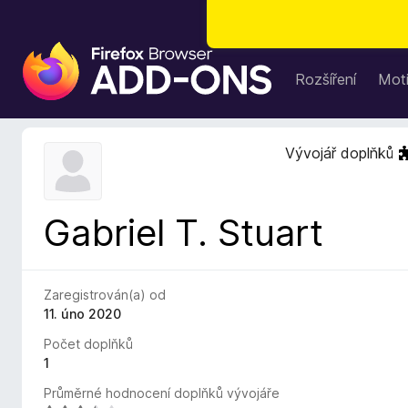
D
o
Rozšíření
Moti
p
l
ň
Vývojář doplňků
k
y
d
Gabriel T. Stuart
o
p
r
o
Zaregistrován(a) od
h
11. úno 2020
l
Počet doplňků
í
1
ž
Průměrné hodnocení doplňků vývojáře
e