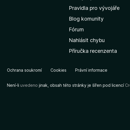
m
Pravidla pro vývojáře
o
Blog komunity
v
s
Fórum
k
Nahlásit chybu
o
Příručka recenzenta
u
s
t
Ochrana soukromí
Cookies
Právní informace
r
á
Není-li
uvedeno
jinak, obsah této stránky je šířen pod licencí
Cr
n
k
u
M
o