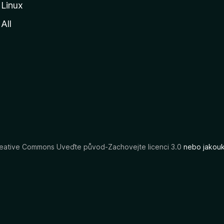
Linux
All
eative Commons Uveďte původ-Zachovejte licenci 3.0
nebo jakouko